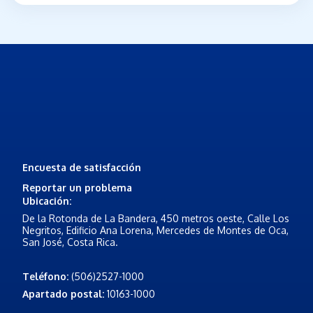
Navegación
del
pie
de
página
Encuesta de satisfacción
Reportar un problema
Ubicación
:
De la Rotonda de La Bandera, 450 metros oeste, Calle Los
Negritos, Edificio Ana Lorena, Mercedes de Montes de Oca,
San José, Costa Rica.
Teléfono
:
(506)2527-1000
Apartado postal
:
10163-1000