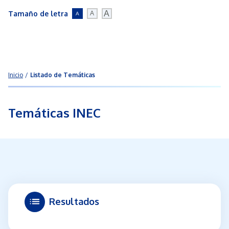
Ir
A
Tamaño de letra
A
A
al
contenido
principal
Buscar
Navegación
Inicio
Listado de Temáticas
principal
Temáticas INEC
Resultados